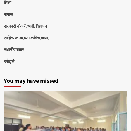
शिक्षा
समाज
सरकारी नोकरी/भर्ती/विज्ञापन
साहित्य,काव्य,व्यंग,कविता,कला,
स्थानीय खबर
स्पोर्ट्स
You may have missed