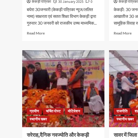
केकड़ी पत्रिका
30 January 2025
0
केकड़ी पत्रिक
बघेरा 30जनवरी (केकड़ी पत्रिका न्यूज/ललित
केकड़ी: 30 जनवर
नामा) साक्षरता एवं सतत शिक्षा विभाग केकड़ी द्वारा
आखातीज 30 अप्
गुरुवार 30 जनवरी को राजकीय उच्च माध्यमिक...
सामूहिक विवाह 
Read More
Read More
ग्रामीण
चर्चित पोस्ट
मोटिवेशन
राजनीति
श
स्थानीय खबर
स्थानीय खबर
सरेराह,दैनिक नवज्योति और केकड़ी
सावर में जिला 