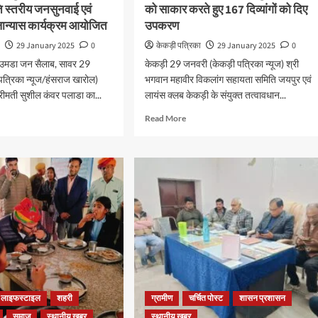
 स्तरीय जनसुनवाई एवं
को साकार करते हुए 167 दिव्यांगों को दिए
लान्यास कार्यक्रम आयोजित
उपकरण
ा
29 January 2025
0
केकड़ी पत्रिका
29 January 2025
0
 उमडा जन सैलाब, सावर 29
केकड़ी 29 जनवरी (केकड़ी पत्रिका न्यूज) श्री
पत्रिका न्यूज/हंसराज खारोल)
भगवान महावीर विकलांग सहायता समिति जयपुर एवं
्रीमती सुशील कंवर पलाडा का...
लायंस क्लब केकड़ी के संयुक्त तत्वावधान...
Read More
लाइफस्टाइल
शहरी
ग्रामीण
चर्चित पोस्ट
शासन प्रशासन
समाज
स्थानीय खबर
स्थानीय खबर