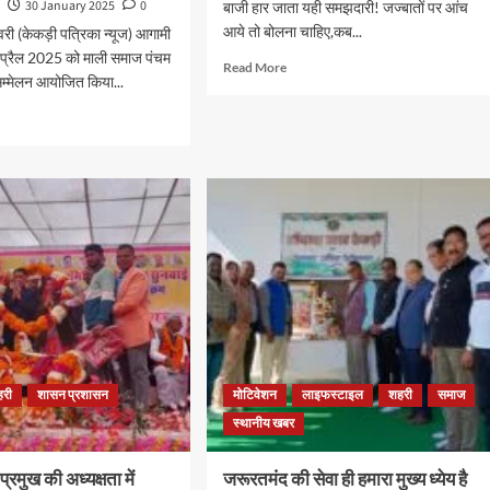
ा
30 January 2025
0
बाजी हार जाता यही समझदारी! जज्बातों पर आंच
आये तो बोलना चाहिए,कब...
ी (केकड़ी पत्रिका न्यूज) आगामी
रैल 2025 को माली समाज पंचम
Read More
सम्मेलन आयोजित किया...
हरी
शासन प्रशासन
मोटिवेशन
लाइफस्टाइल
शहरी
समाज
स्थानीय खबर
प्रमुख की अध्यक्षता में
जरूरतमंद की सेवा ही हमारा मुख्य ध्येय है