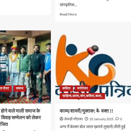
सांस्कृतिक...
Read More
ित पोस्ट
समाज
कविता
मनोरंजन
साहित्य,काव्य,व्यंग,कविता,कला,
 होने वाले माली समाज के
काव्य/शायरी/मुक्तक: बे- वक्त !!
 विवाह सम्मेलन को लेकर
केकड़ी पत्रिका
29 January 2025
0
ोजित
अगर मैं बेवक्त बोल जाता ख़ताये तुम्हारी,जीती हुई