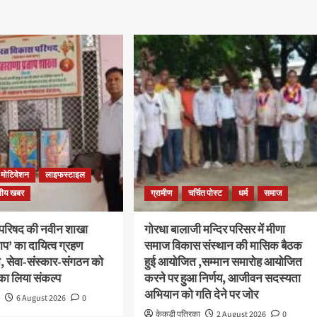
मोटिवेशन
लाइफस्टाइल
नीय खबर
ग्रामीण
चर्चित पोस्ट
धर्म
समाज
परिषद की नवीन शाखा
गोरधा बालाजी मन्दिर परिसर में मीणा
ाप’ का दायित्व ग्रहण
समाज विकास संस्थान की मासिक बैठक
न, सेवा-संस्कार-संगठन को
हुई आयोजित ,सम्मान समारोह आयोजित
का लिया संकल्प
करने पर हुआ निर्णय, आजीवन सदस्यता
अभियान को गति देने पर जोर
ा
6 August 2026
0
केकड़ी पत्रिका
2 August 2026
0