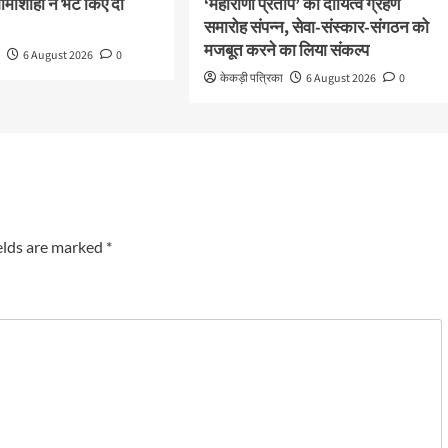
ामाशाहों ने भेंट किए दो
‘महाराणा प्रताप’ का दायित्व ग्रहण
समारोह संपन्न, सेवा-संस्कार-संगठन को
मजबूत करने का लिया संकल्प
ा
6 August 2026
0
केकड़ी पत्रिका
6 August 2026
0
elds are marked
*