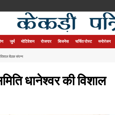
मीण
जुर्म
मोटिवेशन
रोजगार
बिजनेस
चर्चित पोस्ट
मनोरंजन
विशाल बैठक संपन्न
िति धानेश्वर की विशाल