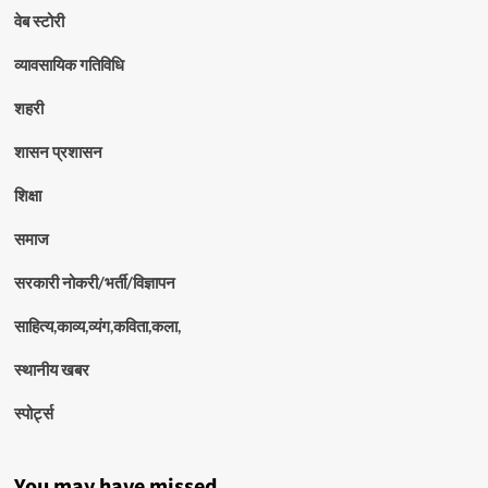
वेब स्टोरी
व्यावसायिक गतिविधि
शहरी
शासन प्रशासन
शिक्षा
समाज
सरकारी नोकरी/भर्ती/विज्ञापन
साहित्य,काव्य,व्यंग,कविता,कला,
स्थानीय खबर
स्पोर्ट्स
You may have missed