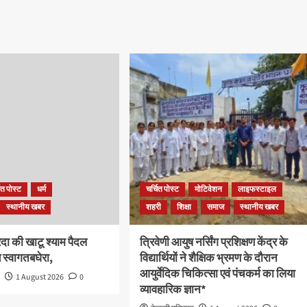
ित पोस्ट
धर्म
चर्चित पोस्ट
मोटिवेशन
लाइफस्टाइल
स्थानीय खबर
शहरी
शिक्षा
समाज
स्थानीय खबर
िरदा की खाटू श्याम पैदल
त्रिवेणी आयुष नर्सिंग प्रशिक्षण केंद्र के
य स्वागतबघेरा,
विद्यार्थियों ने शैक्षिक भ्रमण के दौरान
आयुर्वेदिक चिकित्सा एवं पंचकर्म का लिया
ा
1 August 2026
0
व्यावहारिक ज्ञान*