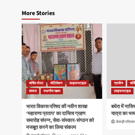
More Stories
चर्चित पोस्ट
मोटिवेशन
लाइफस्टाइल
ग्रामीण
चर्च
समाज
स्थानीय खबर
लाइफस्टाइल
भारत विकास परिषद की नवीन शाखा
बघेरा में नास
‘महाराणा प्रताप’ का दायित्व ग्रहण
यात्रा का भव्
समारोह संपन्न, सेवा-संस्कार-संगठन को
केकड़ी पत्रिक
मजबूत करने का लिया संकल्प