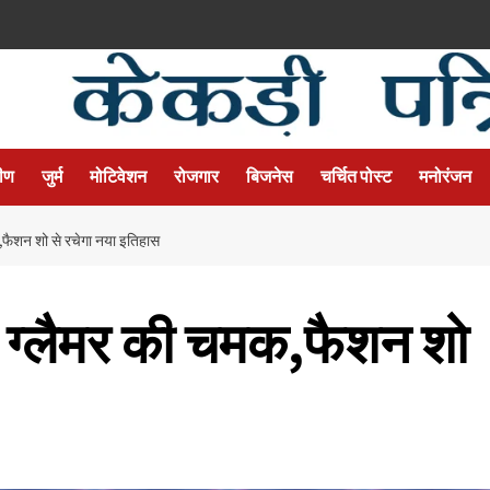
मीण
जुर्म
मोटिवेशन
रोजगार
बिजनेस
चर्चित पोस्ट
मनोरंजन
,फैशन शो से रचेगा नया इतिहास
ड ग्लैमर की चमक,फैशन शो