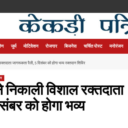
मीण
जुर्म
मोटिवेशन
रोजगार
बिजनेस
चर्चित पोस्ट
मनोरंजन
क्तदाता जागरूकता रैली, 5 दिसंबर को होगा भव्य रक्तदान शिविर
बर
े निकाली विशाल रक्तदाता
संबर को होगा भव्य