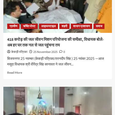
ग्रामीण
चर्चित पोस्ट
लाइफस्टाइल
शहरी
शासन प्रशासन
समाज
418 करोड़ की जल जीवन मिशन परियोजना की समीक्षा, विधायक बोले-
अब हर घर तक नल से जल पहुंचना तय
केकड़ी पत्रिका
25 November 2025
0
बिजयनगर 25 नवम्बर (केकड़ी पत्रिका/तरनदीप सिंह ) 25 नवंबर 2025 —आज
मसूदा विधायक श्री वीरेंद्र सिंह कानावत ने जल जीवन...
Read More