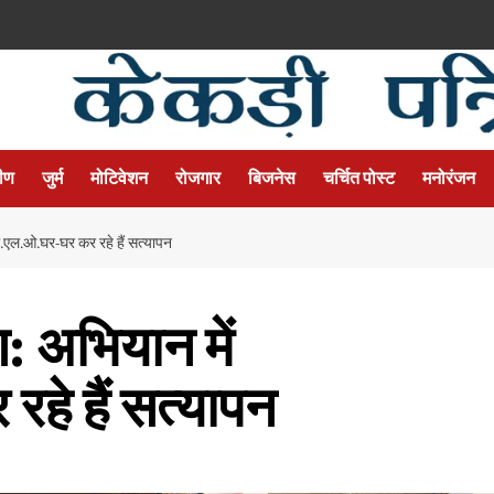
मीण
जुर्म
मोटिवेशन
रोजगार
बिजनेस
चर्चित पोस्ट
मनोरंजन
बी.एल.ओ.घर-घर कर रहे हैं सत्यापन
ण: अभियान में
हे हैं सत्यापन