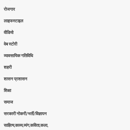
रोजगार
लाइफस्टाइल
वीडियो
वेब स्टोरी
व्यावसायिक गतिविधि
शहरी
शासन प्रशासन
शिक्षा
समाज
सरकारी नोकरी/भर्ती/विज्ञापन
साहित्य,काव्य,व्यंग,कविता,कला,