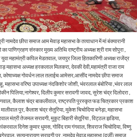
्री नामदेव छीपा समाज आम मेवाड़ महासभा के तत्वाधान में मां बंक्यारानी
का पाणिग्रहण संस्कार मुख्य अतिथि राष्ट्रीय अध्यक्ष श्री राम सोपुरा ,
ंतीय युवा महामंत्री कपिल मेडतवाल, जयपुर जिला हितकारिणी अध्यक्ष राजेंद्र
, मेवाड़ महासभा अध्यक्ष हरकलाल मिलकरा, देवकी देवी,महामंत्री राजा राम
रिया, कोषाध्यक्ष गोवर्धन लाल तलाईच आमेसर,आसींद नामदेव छीपा समाज
हू, महासभा वरिष्ठ उपाध्यक्ष नंदकिशोर जोशी, भंवरलाल बंबोरिया ,भंवर लाल
शौकीन पिलिया,नागेश्वर, दिलीप कुमार सरावगी जावद, सुरेश चंद्र दिलोदरा ,
ार गंगवाल, कैलाश चंद्र बाकलीवाल, राष्ट्रपति पुरस्कृत फड चित्रकार प्रकाश
मालीवाल पुर, कैलाश चंद्र सेतुरिया, मुकेश चिचोदिया बनेड़ा, महासभा
रवाल मंत्री तेजमल सरावगी, मुकुट बिहारी सेतूरिया , विट्ठल झडिया,
करवाल दिनेश कुमार धुमस, गोविंद राम गंगवाल, शिवराज चिचोदिया, विष्णु
 बगेरवाल, सत्यनारायण सरावगी पुर ,नामदेव मेवाड़ महासभा (दर्जी) समाज