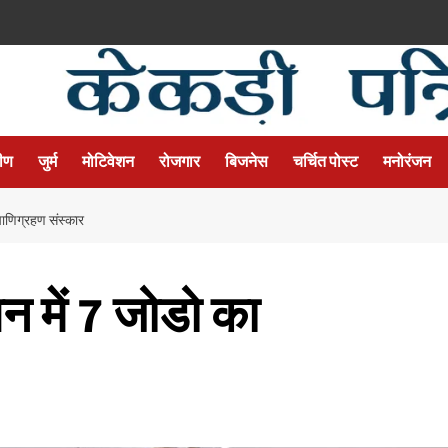
मीण
जुर्म
मोटिवेशन
रोजगार
बिजनेस
चर्चित पोस्ट
मनोरंजन
पाणिग्रहण संस्कार
न में 7 जोडो का