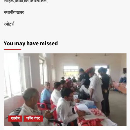
साहित्य,काव्य,व्यंग,कविता,कला,
स्थानीय खबर
स्पोर्ट्स
You may have missed
ग्रामीण
चर्चित पोस्ट