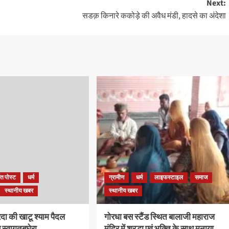
Next:
सडक़ किनारे ककोड़े की अवैध मंडी, हादसे का अंदेशा
ित पोस्ट
धर्म
ग्रामीण
धर्म
लाइफस्टाइल
समाज
स्थानीय खबर
स्थानीय खबर
िरदा की खाटू श्याम पैदल
गोरधा बस स्टैंड स्थित बालाजी महाराज