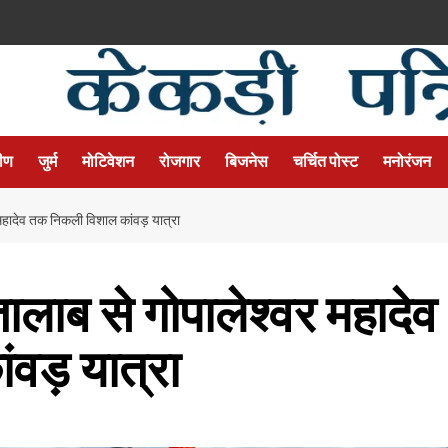
मीण
जुर्म
मोटिवेशन
रोजगार
बिजनेस
चर्चित पोस्ट
मनोरंजन
र महादेव तक निकली विशाल कांवड़ यात्रा
तालाब से गोपालेश्वर महादेव
वड़ यात्रा