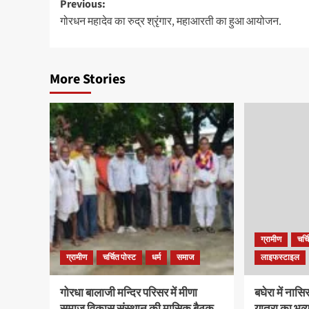
Previous:
गोरधन महादेव का रुद्र श्रृंगार, महाआरती का हुआ आयोजन.
More Stories
ग्रामीण
चर्च
ग्रामीण
चर्चित पोस्ट
धर्म
समाज
लाइफस्टाइल
गोरधा बालाजी मन्दिर परिसर में मीणा
बघेरा में नास