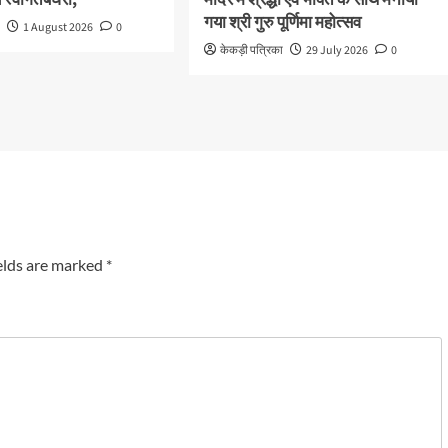
य स्वागतबघेरा,
मंदिर में श्रद्धा एवं भक्ति के साथ मनाया
गया श्री गुरु पूर्णिमा महोत्सव
ा
1 August 2026
0
केकड़ी पत्रिका
29 July 2026
0
elds are marked
*