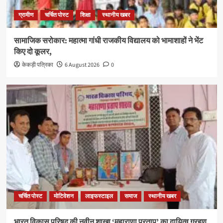
ग्रामीण
चर्चित पोस्ट
शिक्षा
स्थानीय खबर
सामाजिक सरोकार: महात्मा गांधी राजकीय विद्यालय को भामाशाहों ने भेंट
किए दो कूलर,
केकड़ी पत्रिका
6 August 2026
0
चर्चित पोस्ट
मोटिवेशन
लाइफस्टाइल
समाज
स्थानीय खबर
भारत विकास परिषद की नवीन शाखा ‘महाराणा प्रताप’ का दायित्व ग्रहण