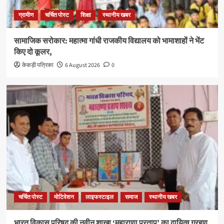
ग्रामीण
चर्चित पोस्ट
शिक्षा
स्थानीय खबर
सामाजिक सरोकार: महात्मा गांधी राजकीय विद्यालय को भामाशाहों ने भेंट
किए दो कूलर,
केकड़ी पत्रिका
6 August 2026
0
चर्चित पोस्ट
मोटिवेशन
लाइफस्टाइल
समाज
स्थानीय खबर
भारत विकास परिषद की नवीन शाखा ‘महाराणा प्रताप’ का दायित्व ग्रहण