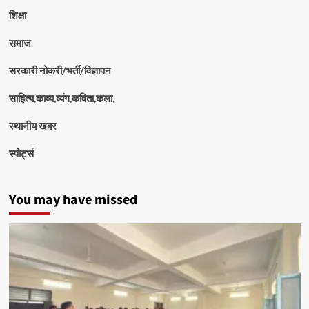
शिक्षा
समाज
सरकारी नोकरी/भर्ती/विज्ञापन
साहित्य,काव्य,व्यंग,कविता,कला,
स्थानीय खबर
स्पोर्ट्स
You may have missed