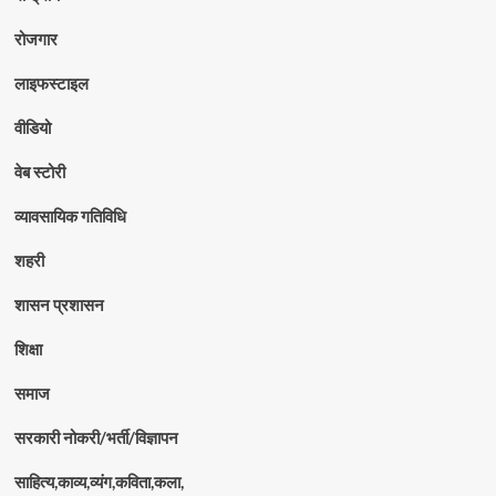
रोजगार
लाइफस्टाइल
वीडियो
वेब स्टोरी
व्यावसायिक गतिविधि
शहरी
शासन प्रशासन
शिक्षा
समाज
सरकारी नोकरी/भर्ती/विज्ञापन
साहित्य,काव्य,व्यंग,कविता,कला,