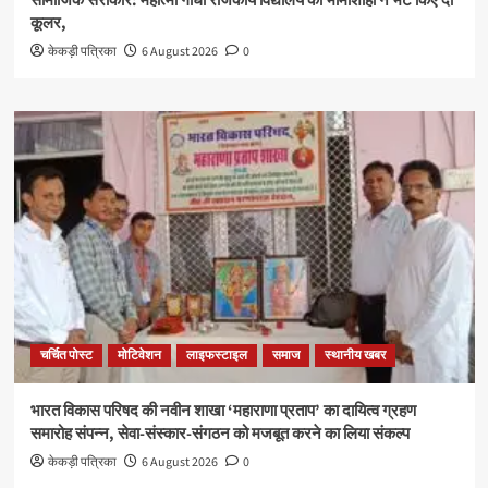
सामाजिक सरोकार: महात्मा गांधी राजकीय विद्यालय को भामाशाहों ने भेंट किए दो
कूलर,
केकड़ी पत्रिका
6 August 2026
0
चर्चित पोस्ट
मोटिवेशन
लाइफस्टाइल
समाज
स्थानीय खबर
भारत विकास परिषद की नवीन शाखा ‘महाराणा प्रताप’ का दायित्व ग्रहण
समारोह संपन्न, सेवा-संस्कार-संगठन को मजबूत करने का लिया संकल्प
केकड़ी पत्रिका
6 August 2026
0