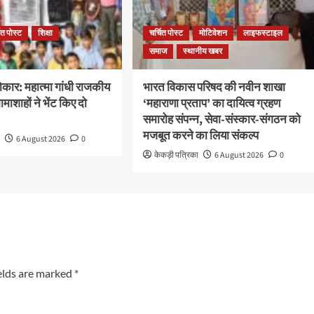
ित पोस्ट
शिक्षा
चर्चित पोस्ट
मोटिवेशन
लाइफस्टाइल
समाज
स्थानीय खबर
कार: महात्मा गांधी राजकीय
भारत विकास परिषद की नवीन शाखा
ामाशाहों ने भेंट किए दो
‘महाराणा प्रताप’ का दायित्व ग्रहण
समारोह संपन्न, सेवा-संस्कार-संगठन को
मजबूत करने का लिया संकल्प
ा
6 August 2026
0
केकड़ी पत्रिका
6 August 2026
0
elds are marked
*