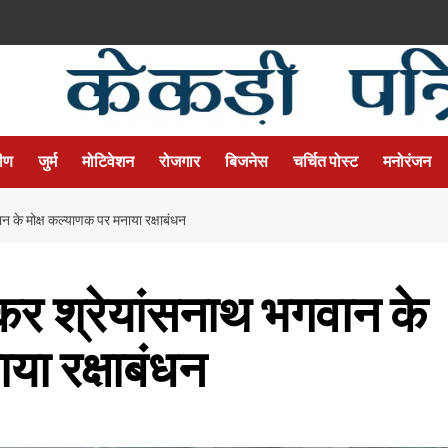
मीण
जुर्म
मोटिवेशन
रोजगार
बिजनेस
चर्चित पोस्ट
मनोरंजन
वान के मोक्ष कल्याणक पर मनाया रक्षाबंधन
थंकर श्रेयांसनाथ भगवान के
या रक्षाबंधन