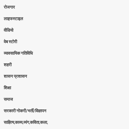
रोजगार
लाइफस्टाइल
वीडियो
वेब स्टोरी
व्यावसायिक गतिविधि
शहरी
शासन प्रशासन
शिक्षा
समाज
सरकारी नोकरी/भर्ती/विज्ञापन
साहित्य,काव्य,व्यंग,कविता,कला,