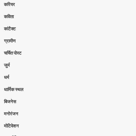
करियर
कविता
कांटैक्ट
ग्रामीण
चर्चित पोस्ट
जुर्म
धर्म
धार्मिक स्थल
बिजनेस
मनोरंजन
मोटिवेशन